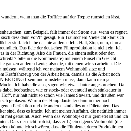
ht wundern, wenn man die Toffifee auf der Treppe rumstehen lässt,
auenhäuschen, zum Beispiel, fällt immer der Strom aus, wenn es regnet.
 sisch dess dann vor?!“ gesagt. Ein Träumchen! Vielleicht klärt sich
er sind. Ich habe das nie anders erlebt. Halt, Stop, nein, einmal
undlich. Das fiele der deutschen Filmproduktion ja nicht ein. Ich
as in der Richtung. Also die Frauen, die einem selbst oder den
 schreibt’s bitte in die Kommentare) mit einem Pinsel im Gesicht
e ganzen anderen Leute, also die, mit denen wir so arbeiten. Die
chen müssen, während ich vor meinem Wohnmobil sitze und
 Kraftfahrzeug von der Arbeit heim, damals als die Arbeit noch
 da UN BE DINGT sein und rumstehen muss, dann kann man ja
 Mucks. Ich habe die also, sagen wir, etwas lauter angesprochen. Da
dabei beobachtet, wie er stock- oder eventuell auch stinksauer in
 Hof“, nur halt nicht so schön wie James Stewart, und draußen war
n Arsch geblasen. Warum der Hauptdarsteller dann immer noch
eigenen Perfektion und die anderen sind alles nur Dilettanten. Das
r sind, dass es kracht. Ich mit meiner Auffahrt, die natürlich immer
icht mal geträumt. Auch wenn das Wohnobjekt nur gemietet ist und ich
ten. Dass der nicht froh ist, dass er 1.) ein eigenes Wohmobil (die
otzdem könnte ich schwören, dass die Filmleute, deren Produktionen