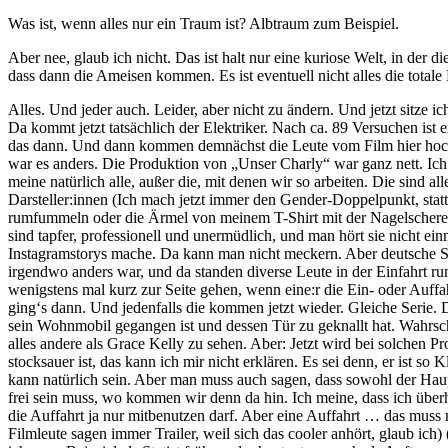
Was ist, wenn alles nur ein Traum ist? Albtraum zum Beispiel.
Aber nee, glaub ich nicht. Das ist halt nur eine kuriose Welt, in der
dass dann die Ameisen kommen. Es ist eventuell nicht alles die total
Alles. Und jeder auch. Leider, aber nicht zu ändern. Und jetzt sitze 
Da kommt jetzt tatsächlich der Elektriker. Nach ca. 89 Versuchen ist e
das dann. Und dann kommen demnächst die Leute vom Film hier hoch. M
war es anders. Die Produktion von „Unser Charly“ war ganz nett. Ich 
meine natürlich alle, außer die, mit denen wir so arbeiten. Die sind 
Darsteller:innen (Ich mach jetzt immer den Gender-Doppelpunkt, statt d
rumfummeln oder die Ärmel von meinem T-Shirt mit der Nagelschere ab
sind tapfer, professionell und unermüdlich, und man hört sie nicht
Instagramstorys mache. Da kann man nicht meckern. Aber deutsche S
irgendwo anders war, und da standen diverse Leute in der Einfahrt 
wenigstens mal kurz zur Seite gehen, wenn eine:r die Ein- oder Auffa
ging‘s dann. Und jedenfalls die kommen jetzt wieder. Gleiche Serie. 
sein Wohnmobil gegangen ist und dessen Tür zu geknallt hat. Wahrsc
alles andere als Grace Kelly zu sehen. Aber: Jetzt wird bei solchen
stocksauer ist, das kann ich mir nicht erklären. Es sei denn, er ist so
kann natürlich sein. Aber man muss auch sagen, dass sowohl der Hauptd
frei sein muss, wo kommen wir denn da hin. Ich meine, dass ich über
die Auffahrt ja nur mitbenutzen darf. Aber eine Auffahrt … das muss ma
Filmleute sagen immer Trailer, weil sich das cooler anhört, glaub ic