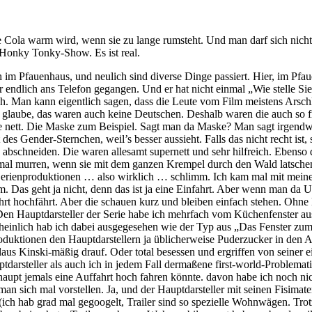
 die Cola warm wird, wenn sie zu lange rumsteht. Und man darf sich nic
e Honky Tonky-Show. Es ist real.
ich im Pfauenhaus, und neulich sind diverse Dinge passiert. Hier, im Pf
r endlich ans Telefon gegangen. Und er hat nicht einmal „Wie stelle Sie
an kann eigentlich sagen, dass die Leute vom Film meistens Arschlöch
glaube, das waren auch keine Deutschen. Deshalb waren die auch so fre
alle nett. Die Maske zum Beispiel. Sagt man da Maske? Man sagt irgendw
es Gender-Sternchen, weil’s besser aussieht. Falls das nicht recht ist,
schneiden. Die waren allesamt supernett und sehr hilfreich. Ebenso di
 einmal murren, wenn sie mit dem ganzen Krempel durch den Wald lats
erienproduktionen … also wirklich … schlimm. Ich kam mal mit meinem
rum. Das geht ja nicht, denn das ist ja eine Einfahrt. Aber wenn man
hrt hochfährt. Aber die schauen kurz und bleiben einfach stehen. Ohne
Den Hauptdarsteller der Serie habe ich mehrfach vom Küchenfenster aus 
heinlich hab ich dabei ausgegesehen wie der Typ aus „Das Fenster zum
 Produktionen den Hauptdarstellern ja üblicherweise Puderzucker in de
 Klaus Kinski-mäßig drauf. Oder total besessen und ergriffen von seiner 
arsteller als auch ich in jedem Fall dermaßene first-world-Problematike
haupt jemals eine Auffahrt hoch fahren könnte. davon habe ich noch n
n sich mal vorstellen. Ja, und der Hauptdarsteller mit seinen Fisimaten
h) (ich hab grad mal gegoogelt, Trailer sind so spezielle Wohnwägen. Tr