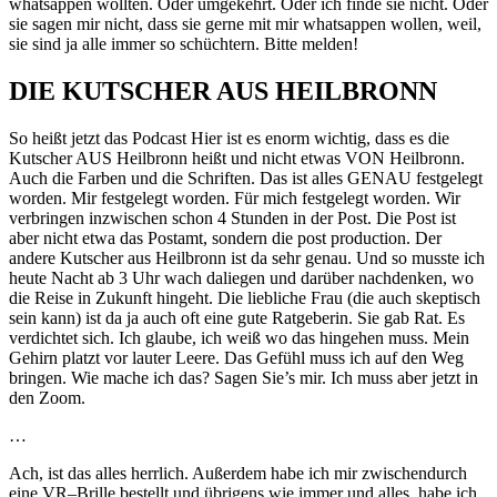
whatsappen wollten. Oder umgekehrt. Oder ich finde sie nicht. Oder
sie sagen mir nicht, dass sie gerne mit mir whatsappen wollen, weil,
sie sind ja alle immer so schüchtern. Bitte melden!
DIE KUTSCHER AUS HEILBRONN
So heißt jetzt das Podcast Hier ist es enorm wichtig, dass es die
Kutscher AUS Heilbronn heißt und nicht etwas VON Heilbronn.
Auch die Farben und die Schriften. Das ist alles GENAU festgelegt
worden. Mir festgelegt worden. Für mich festgelegt worden. Wir
verbringen inzwischen schon 4 Stunden in der Post. Die Post ist
aber nicht etwa das Postamt, sondern die post production. Der
andere Kutscher aus Heilbronn ist da sehr genau. Und so musste ich
heute Nacht ab 3 Uhr wach daliegen und darüber nachdenken, wo
die Reise in Zukunft hingeht. Die liebliche Frau (die auch skeptisch
sein kann) ist da ja auch oft eine gute Ratgeberin. Sie gab Rat. Es
verdichtet sich. Ich glaube, ich weiß wo das hingehen muss. Mein
Gehirn platzt vor lauter Leere. Das Gefühl muss ich auf den Weg
bringen. Wie mache ich das? Sagen Sie’s mir. Ich muss aber jetzt in
den Zoom.
…
Ach, ist das alles herrlich. Außerdem habe ich mir zwischendurch
eine VR–Brille bestellt und übrigens wie immer und alles, habe ich