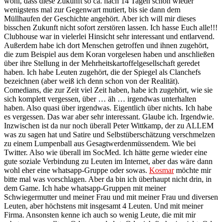
wohl, dass diese Zukunft so ca. nach 14 Tagen schon wieder
wenigstens mal zur Gegenwart mutiert, bis sie dann dem
Müllhaufen der Geschichte angehört. Aber ich will mir dieses
bisschen Zukunft nicht sofort zerstören lassen. Ich hasse Euch alle!!!
Clubhouse war in vielerlei Hinsicht sehr interessant und entlarvend.
Außerdem habe ich dort Menschen getroffen und ihnen zugehört,
die zum Beispiel aus dem Koran vorgelesen haben und anschließen
über ihre Stellung in der Mehrheitskartoffelgesellschaft geredet
haben. Ich habe Leuten zugehört, die der Spiegel als Clanchefs
bezeichnen (aber weiß ich denn schon von der Realität).
Comedians, die zur Zeit viel Zeit haben, habe ich zugehört, wie sie
sich komplett vergessen, über … äh … irgendwas unterhalten
haben. Also quasi über irgendwas. Eigentlich über nichts. Ich habe
es vergessen. Das war aber sehr interessant. Glaube ich. Irgendwie.
Inzwischen ist da nur noch überall Peter Wittkamp, der zu ALLEM
was zu sagen hat und Satire und Selbstüberschätzung verschmelzen
zu einem Lumpenball aus Gesagtwerdenmüssendem. Wie bei
Twitter. Also wie überall im SocMed. Ich hätte gerne wieder eine
gute soziale Verbindung zu Leuten im Internet, aber das wäre dann
wohl eher eine whatsapp-Gruppe oder sowas.
Kosmar
möchte mir
bitte mal was vorschlagen. Aber da bin ich überhaupt nicht drin, in
dem Game. Ich habe whatsapp-Gruppen mit meiner
Schwiegermutter und meiner Frau und mit meiner Frau und diversen
Leuten, aber höchstens mit insgesamt 4 Leuten. Und mit meiner
Firma. Ansonsten kenne ich auch so wenig Leute, die mit mir