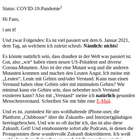
1
Status: COVID-19-Pandemie
Hi Fans,
i am it!
Und zwar Folgendes: Es ist viel passiert seit dem 6. Januar 2021,
dem Tag, an welchem ich zuletzt schrub.
Nämlich: nichts!
Es könnte natürlich sein, dass draußen in der Welt was passiert ist.
Gut, also „wir“ haben einen neuen US-Präsident und diverse
Corona-Mutanten. Also ist der eine Mutant weg und die anderen
Mutanten kommen und machen den Leuten Angst. Ich meine mit
„Leuten“, Leute mit Gehirn und/oder Verstand. Kann man einen
Verstand haben ohne Gehirn oder mit minimalem Gehirn? Wie
minimal kann ein Gehirn sein, dass nebenher noch Verstand
existieren kann? Also mit „Verstand“ meine ich
natürlich
gesunden
Menschenverstand. Schreiben Sie mir bitte eine
E-Mail
.
Und es ist, zumindest für uns wohlhabende iPhone-user, die
Plattform „Clubhouse“ über die Zukunfts- und Inter(net)gläubigen
hereingebrochen. Und wie so oft dachte ich, das ist also diese
Zukunft. Geil! Und entabonnierte sofort alle Podcasts, in denen die
Protagonisten diese wundervolle Zukunft diskreditieren. Ich weiß