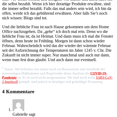
die selbst bezahlt. Wenn ich hier derartige Produkte erwähne, sind
die immer selbst bezahlt. Falls das mal anders sein wird, ich bin da
offen, werde ich das gebührend erwähnen. Aber falls Sie’s noch
nich wissen: Blogs sind tot.
Und die liebliche Frau ist nach Hause gekommen um dem Home
Office nachzugehen. Da „gehe“ ich doch mal rein. Denn wo die
liebliche Frau ist, da ist Heimat. Und dann muss ich mal die Fenster
öffnen, denn heute ist Frühling. Morgen ist dann schon wieder
Februar. Wahrscheinlich wird das der wieder der wärmste Februar
seit der Aufzeichnung der Temperaturen im Jahre 1245 v. Chr. Die
Zukunft ist nicht immer super. Nur manchmal und auch nur dann,
wenn man fest dran glaubt. Und auch dann nur eventuell.
1
Status: Wir befinden uns immer noch im Bewusstsein und innerhalb der
notwendigen Maßnahmen und Regelwerke deren Auslöser die
COVID-19-
Pandemie
ist. Es ist noch nicht ausgestanden. Wir sind noch nicht
SARS-CoV-
2-Impfstoff
geimpft, sind jedoch in freudiger und geduldiger Erwartung.
4 Kommentare
Gabrielle
sagt